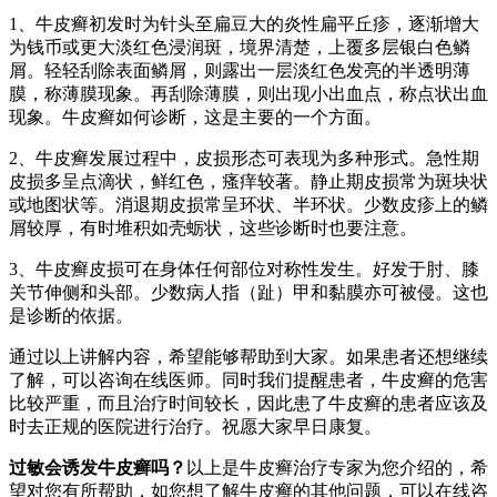
1、牛皮癣初发时为针头至扁豆大的炎性扁平丘疹，逐渐增大
为钱币或更大淡红色浸润斑，境界清楚，上覆多层银白色鳞
屑。轻轻刮除表面鳞屑，则露出一层淡红色发亮的半透明薄
膜，称薄膜现象。再刮除薄膜，则出现小出血点，称点状出血
现象。牛皮癣如何诊断，这是主要的一个方面。
2、牛皮癣发展过程中，皮损形态可表现为多种形式。急性期
皮损多呈点滴状，鲜红色，瘙痒较著。静止期皮损常为斑块状
或地图状等。消退期皮损常呈环状、半环状。少数皮疹上的鳞
屑较厚，有时堆积如壳蛎状，这些诊断时也要注意。
3、牛皮癣皮损可在身体任何部位对称性发生。好发于肘、膝
关节伸侧和头部。少数病人指（趾）甲和黏膜亦可被侵。这也
是诊断的依据。
通过以上讲解内容，希望能够帮助到大家。如果患者还想继续
了解，可以咨询在线医师。同时我们提醒患者，牛皮癣的危害
比较严重，而且治疗时间较长，因此患了牛皮癣的患者应该及
时去正规的医院进行治疗。祝愿大家早日康复。
过敏会诱发牛皮癣吗？
以上是牛皮癣治疗专家为您介绍的，希
望对您有所帮助，如您想了解牛皮癣的其他问题，可以在线咨