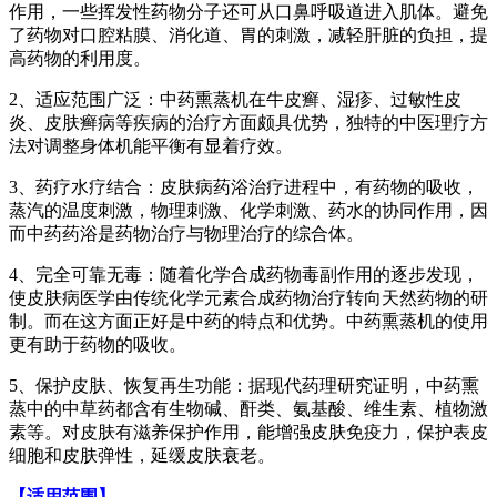
作用，一些挥发性药物分子还可从口鼻呼吸道进入肌体。避免
了药物对口腔粘膜、消化道、胃的刺激，减轻肝脏的负担，提
高药物的利用度。
2、适应范围广泛：中药熏蒸机在牛皮癣、湿疹、过敏性皮
炎、皮肤癣病等疾病的治疗方面颇具优势，独特的中医理疗方
法对调整身体机能平衡有显着疗效。
3、药疗水疗结合：皮肤病药浴治疗进程中，有药物的吸收，
蒸汽的温度刺激，物理刺激、化学刺激、药水的协同作用，因
而中药药浴是药物治疗与物理治疗的综合体。
4、完全可靠无毒：随着化学合成药物毒副作用的逐步发现，
使皮肤病医学由传统化学元素合成药物治疗转向天然药物的研
制。而在这方面正好是中药的特点和优势。中药熏蒸机的使用
更有助于药物的吸收。
5、保护皮肤、恢复再生功能：据现代药理研究证明，中药熏
蒸中的中草药都含有生物碱、酐类、氨基酸、维生素、植物激
素等。对皮肤有滋养保护作用，能增强皮肤免疫力，保护表皮
细胞和皮肤弹性，延缓皮肤衰老。
【适用范围】