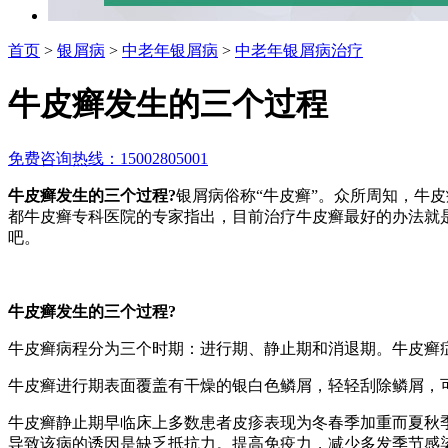
首页
>
银屑病
>
中老年银屑病
>
中老年银屑病治疗
牛皮癣发生的三个过程
免费咨询热线：15002805001
牛皮癣发生的三个过程?
银屑病俗称“牛皮癣”。众所周知，牛
都牛皮癣专科医院的专家指出，目前治疗牛皮癣最好的办法就
吧。
牛皮癣发生的三个过程?
牛皮癣病程分为三个时期：进行期、静止期和消退期。牛皮癣
牛皮癣进行期表面覆盖有干燥的银白色鳞屑，轻轻刮除鳞屑，
牛皮癣静止期早临床上多数患者皮疹表现为冬春季加重而夏秋
导致该病的诱因是缺乏抵抗力。提高免疫力，减少多发季节感