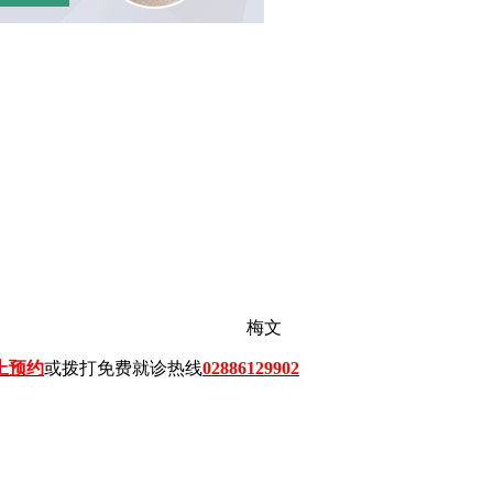
梅文
上预约
或拨打免费就诊热线
02886129902