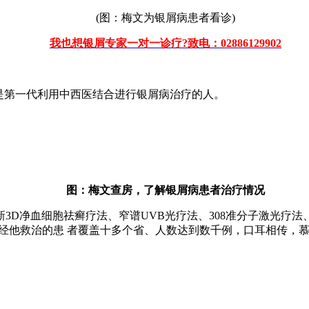
(图：梅文为银屑病患者看诊)
我也想银屑专家一对一诊疗?致电：02886129902
是第一代利用中西医结合进行银屑病治疗的人。
图：梅文查房，了解银屑病患者治疗情况
净血细胞祛癣疗法、窄谱UVB光疗法、308准分子激光疗法
!经他救治的患 者覆盖十多个省、人数达到数千例，口耳相传，