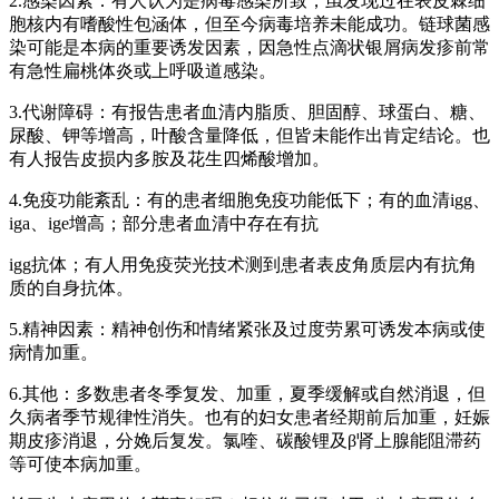
2.感染因素：有人认为是病毒感染所致，虽发现过在表皮棘细
胞核内有嗜酸性包涵体，但至今病毒培养未能成功。链球菌感
染可能是本病的重要诱发因素，因急性点滴状银屑病发疹前常
有急性扁桃体炎或上呼吸道感染。
3.代谢障碍：有报告患者血清内脂质、胆固醇、球蛋白、糖、
尿酸、钾等增高，叶酸含量降低，但皆未能作出肯定结论。也
有人报告皮损内多胺及花生四烯酸增加。
4.免疫功能紊乱：有的患者细胞免疫功能低下；有的血清igg、
iga、ige增高；部分患者血清中存在有抗
igg抗体；有人用免疫荧光技术测到患者表皮角质层内有抗角
质的自身抗体。
5.精神因素：精神创伤和情绪紧张及过度劳累可诱发本病或使
病情加重。
6.其他：多数患者冬季复发、加重，夏季缓解或自然消退，但
久病者季节规律性消失。也有的妇女患者经期前后加重，妊娠
期皮疹消退，分娩后复发。氯喹、碳酸锂及β肾上腺能阻滞药
等可使本病加重。