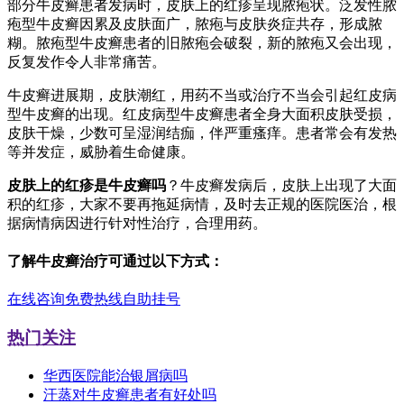
部分牛皮癣患者发病时，皮肤上的红疹呈现脓疱状。泛发性脓
疱型牛皮癣因累及皮肤面广，脓疱与皮肤炎症共存，形成脓
糊。脓疱型牛皮癣患者的旧脓疱会破裂，新的脓疱又会出现，
反复发作令人非常痛苦。
牛皮癣进展期，皮肤潮红，用药不当或治疗不当会引起红皮病
型牛皮癣的出现。红皮病型牛皮癣患者全身大面积皮肤受损，
皮肤干燥，少数可呈湿润结痂，伴严重瘙痒。患者常会有发热
等并发症，威胁着生命健康。
皮肤上的红疹是牛皮癣吗
？牛皮癣发病后，皮肤上出现了大面
积的红疹，大家不要再拖延病情，及时去正规的医院医治，根
据病情病因进行针对性治疗，合理用药。
了解牛皮癣治疗可通过以下方式：
在线咨询
免费热线
自助挂号
热门关注
华西医院能治银屑病吗
汗蒸对牛皮癣患者有好处吗