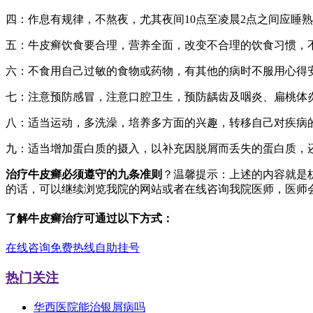
四：作息有规律，不熬夜，尤其夜间10点至凌晨2点之间应睡
五：牛皮癣饮食要合理，营养全面，改变不合理的饮食习惯，
六：不食用自己过敏的食物或药物，有其他的病时不服用心得
七：注意预防感冒，注意口腔卫生，预防龋齿及咽炎、扁桃体
八：适当运动，多洗澡，培养多方面的兴趣，转移自己对疾病
九：适当增加蛋白质的摄入，以补充因脱屑而丢失的蛋白质，
治疗牛皮癣必须遵守的九条准则
？温馨提示：上述的内容就是
的话，可以继续浏览我院的网站或者在线咨询我院医师，医师
了解牛皮癣治疗可通过以下方式：
在线咨询
免费热线
自助挂号
热门关注
华西医院能治银屑病吗