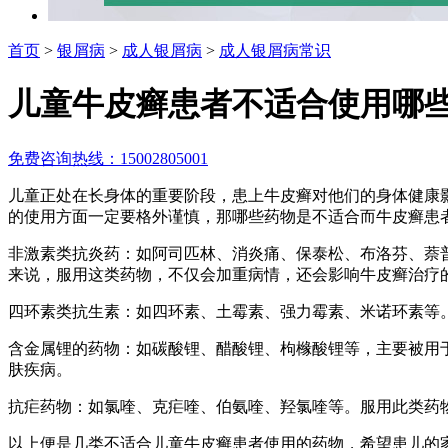
首页
>
银屑病
>
成人银屑病
>
成人银屑病常识
儿童牛皮癣患者不适合使用哪
免费咨询热线：15002805001
儿童正处在长身体的重要阶段，患上牛皮癣对他们的身体健康
的使用方面一定要格外谨慎，那哪些药物是不适合而牛皮癣患
非激素类抗炎药：如阿司匹林、消炎痛、保泰松、布洛芬、萘
来说，服用这类药物，不仅会加重病情，还会影响牛皮癣治疗
四环素类抗生素：如四环素、土霉素、强力霉素、米诺环素等
含金属锂的药物：如碳酸锂、醋酸锂、枸橼酸锂等，主要被用
肤疾病。
抗疟药物：如氯喹、克疟喹、伯氨喹、羟氯喹等。服用此类药
以上便是几类不适合儿童牛皮癣患者使用的药物，希望患儿的