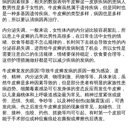
病的因素很多，相关的数据表明牛皮癣这一皮肤疾病的患病人
数男性是多于女性的。牛皮癣虽然属于遗传疾病，但是同时也
是一种多基因遗传疾病。牛皮癣的类型多样，病因也是多样
的，所以要认清病因再治疗。
内分泌失调。一般来说，女性体内的内分泌比较容易絮乱，所
以患上牛皮癣的几率比男性高很多，在日常生活中女性的情
绪、饮食等都是不怎么规律的，长时间下去就会导致女性的内
分泌容易失调，进而给牛皮癣的发病制造了机会，所以女性是
需要注意自己的生活规律，情绪要保持稳定，饮食要合理等，
这些护理措施做好都是可以减少疾病的发病的。
牛皮癣复发的原因?导致牛皮癣发病的原因一般为感染、遗
传、精神、内分泌失调、物理刺激、药物等等。具体来说，虽
然牛皮癣是多种因素导致的，但是部分患者有明显的家族性患
病趋势。细菌毒素感染可引发身体的变态反应而发生牛皮癣，
以儿童扁桃体和上呼吸道感染最为常见。精神过度紧张或疲
劳、恐惧、失眠、争吵等，以及神经创伤(如脑震荡)后，可诱
发此病。伤之后发生牛皮癣皮损的现象很常见，如碰伤、注
射、接种、虫咬、灼伤、抓挠等均可引起。有时第一个皮损可
能于手术部位或种痘瘢痕处在撕裂或摩擦伤后诱发。